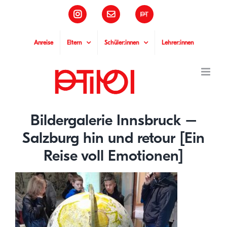
Zum
Instagram
E-
Pädagogische
Inhalt
Mail
Hochschule
Tirol
springen
Anreise
Eltern
Schüler:innen
Lehrer:innen
Bildergalerie Innsbruck –
Salzburg hin und retour [Ein
Reise voll Emotionen]