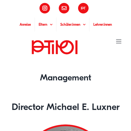
Skip
Instagram
Email
Pädagogische
to
Hochschule
Tirol
content
Anreise
Eltern
Schüler:innen
Lehrer:innen
Management
Director Michael E. Luxner