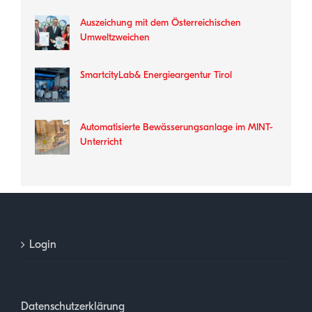
Auszeichung mit dem Österreichischen
Umweltzweichen
SmartcityLab& Energieargentur Tirol
Automatisierte Bewässerungsanlage im MINT-
Unterricht
Login
Datenschutzerklärung