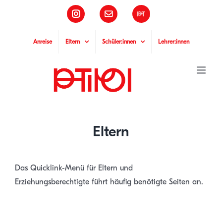
Zum
Instagram
E-
Pädagogische
Inhalt
Mail
Hochschule
Tirol
springen
Anreise
Eltern
Schüler:innen
Lehrer:innen
Eltern
Das Quicklink-Menü für Eltern und
Erziehungsberechtigte führt häufig benötigte Seiten an.