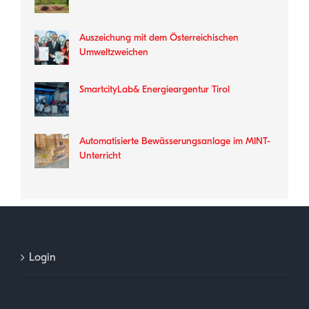
Auszeichung mit dem Österreichischen
Umweltzweichen
SmartcityLab& Energieargentur Tirol
Automatisierte Bewässerungsanlage im MINT-
Unterricht
Login