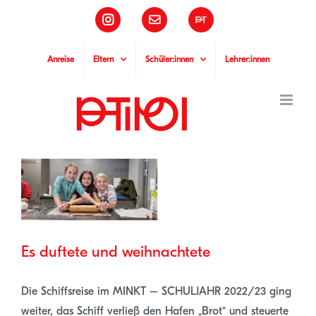
Zum
Instagram
E-
Pädagogische
Inhalt
Mail
Hochschule
Tirol
springen
Anreise
Eltern
Schüler:innen
Lehrer:innen
Zeige
grösseres
Bild
Es duftete und weihnachtete
Die Schiffsreise im MINKT – SCHULJAHR 2022/23 ging
weiter, das Schiff verließ den Hafen „Brot“ und steuerte