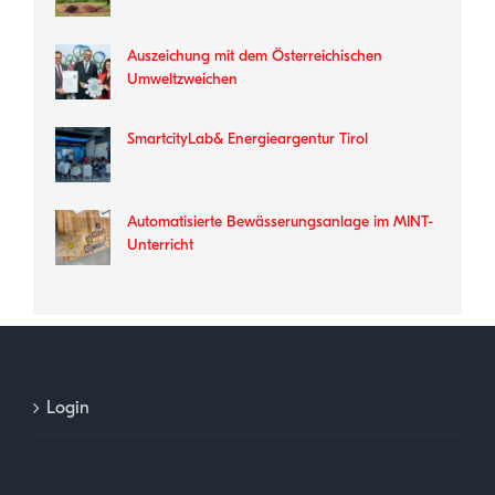
Auszeichung mit dem Österreichischen
Umweltzweichen
SmartcityLab& Energieargentur Tirol
Automatisierte Bewässerungsanlage im MINT-
Unterricht
Login