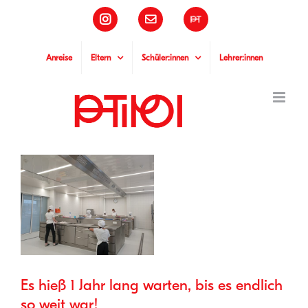
Zum
Instagram
E-
Pädagogische
Inhalt
Mail
Hochschule
Tirol
springen
Anreise
Eltern
Schüler:innen
Lehrer:innen
Zeige
grösseres
Bild
Es hieß 1 Jahr lang warten, bis es endlich
so weit war!