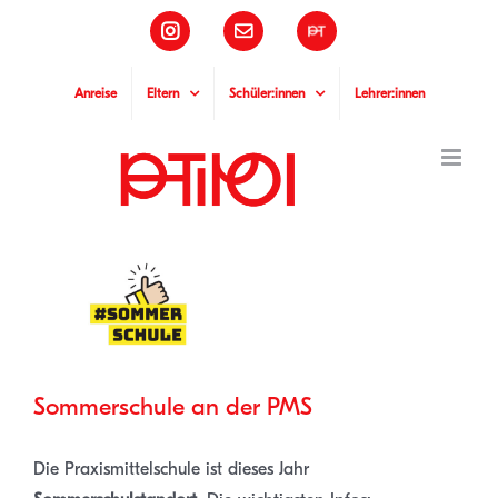
Zum
Instagram
E-
Pädagogische
Inhalt
Mail
Hochschule
Tirol
springen
Anreise
Eltern
Schüler:innen
Lehrer:innen
Zeige
grösseres
Bild
Sommerschule an der PMS
Die Praxismittelschule ist dieses Jahr