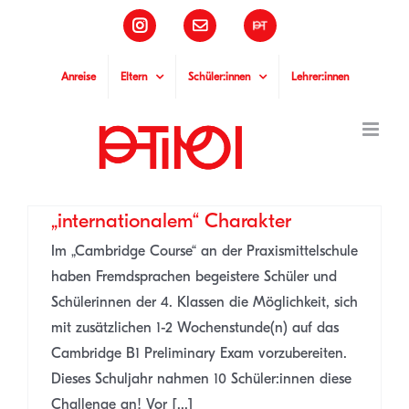
Zum
Instagram
E-
Pädagogische
Inhalt
Mail
Hochschule
Tirol
springen
Anreise
Eltern
Schüler:innen
Lehrer:innen
Speaking Training mit
„internationalem“ Charakter
Im „Cambridge Course“ an der Praxismittelschule
haben Fremdsprachen begeistere Schüler und
Schülerinnen der 4. Klassen die Möglichkeit, sich
mit zusätzlichen 1-2 Wochenstunde(n) auf das
Cambridge B1 Preliminary Exam vorzubereiten.
Dieses Schuljahr nahmen 10 Schüler:innen diese
Challenge an! Vor [...]