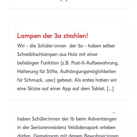
Lampen der 3a strahlen!
Wir - die Schüler-innen der 3a - haben selber
Schreibtischlampen aus Holz mit einer
beliebigen Funktion (z.B. Post-It-Aufbewahrung,
Halterung für Stifte, Aufhängungsmöglchkeiten
für Schmuck, usw.) gebaut. Als erstes haben wir
eine Skizze auf einer App auf dem Tablet, [...]
„Fröhliche Weihnacht überall“ –
Musik verbindet Generationen!
Einen besonders herzlichen Adventnachmittag
haben Schüler:innen der 1b beim Adventsingen
in der Seniorenresidenz Veldidenapark erleben
dürfen. Gemeinsam mit dessen Bewohner:innen