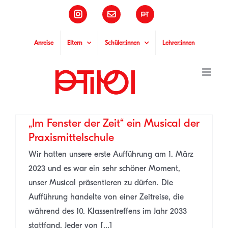
Zum
Instagram
E-
Pädagogische
Inhalt
Mail
Hochschule
Tirol
springen
Anreise
Eltern
Schüler:innen
Lehrer:innen
„Im Fenster der Zeit“ ein Musical der
Praxismittelschule
Wir hatten unsere erste Aufführung am 1. März
2023 und es war ein sehr schöner Moment,
unser Musical präsentieren zu dürfen. Die
Aufführung handelte von einer Zeitreise, die
während des 10. Klassentreffens im Jahr 2033
stattfand. Jeder von [...]